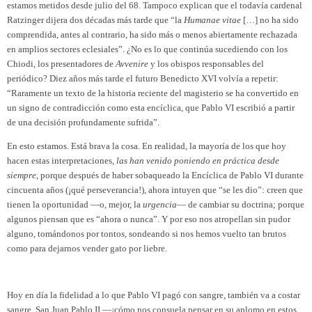
estamos metidos desde julio del 68. Tampoco explican que el todavía cardenal
Ratzinger dijera dos décadas más tarde que “la
Humanae vitae
[…] no ha sido
comprendida, antes al contrario, ha sido más o menos abiertamente rechazada
en amplios sectores eclesiales”. ¿No es lo que continúa sucediendo con los
Chiodi, los presentadores de
Avvenire
y los obispos responsables del
periódico? Diez años más tarde el futuro Benedicto XVI volvía a repetir:
“Raramente un texto de la historia reciente del magisterio se ha convertido en
un signo de contradicción como esta encíclica, que Pablo VI escribió a partir
de una decisión profundamente sufrida”.
En esto estamos. Está brava la cosa. En realidad, la mayoría de los que hoy
hacen estas interpretaciones,
las han venido poniendo en práctica desde
siempre
, porque después de haber sobaqueado la Encíclica de Pablo VI durante
cincuenta años (¡qué perseverancia!), ahora intuyen que “se les dio”: creen que
tienen la oportunidad —o, mejor, la
urgencia
— de cambiar su doctrina; porque
algunos piensan que es “ahora o nunca”. Y por eso nos atropellan sin pudor
alguno, tomándonos por tontos, sondeando si nos hemos vuelto tan brutos
como para dejarnos vender gato por liebre.
Hoy en día la fidelidad a lo que Pablo VI pagó con sangre, también va a costar
sangre. San Juan Pablo II —¡cómo nos consuela pensar en su aplomo en estos