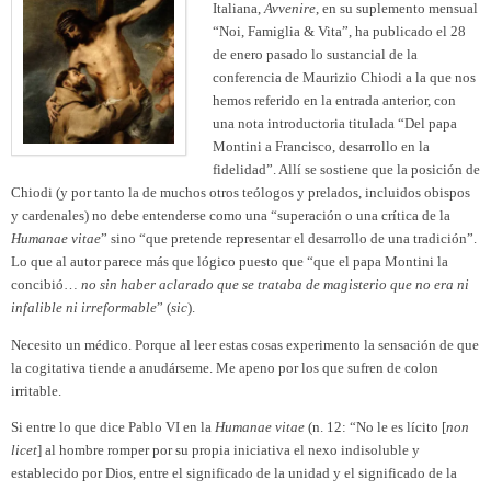
Italiana,
Avvenire
, en su suplemento mensual
“Noi, Famiglia & Vita”, ha publicado el 28
de enero pasado lo sustancial de la
conferencia de Maurizio Chiodi a la que nos
hemos referido en la entrada anterior, con
una nota introductoria titulada “Del papa
Montini a Francisco, desarrollo en la
fidelidad”. Allí se sostiene que la posición de
Chiodi (y por tanto la de muchos otros teólogos y prelados, incluidos obispos
y cardenales) no debe entenderse como una “superación o una crítica de la
Humanae vitae
” sino “que pretende representar el desarrollo de una tradición”.
Lo que al autor parece más que lógico puesto que “que el papa Montini la
concibió…
no sin haber aclarado que se trataba de magisterio que no era ni
infalible ni irreformable
” (
sic
).
Necesito un médico. Porque al leer estas cosas experimento la sensación de que
la cogitativa tiende a anudárseme. Me apeno por los que sufren de colon
irritable.
Si entre lo que dice Pablo VI en la
Humanae vitae
(n. 12: “No le es lícito [
non
licet
] al hombre romper por su propia iniciativa el nexo indisoluble y
establecido por Dios, entre el significado de la unidad y el significado de la