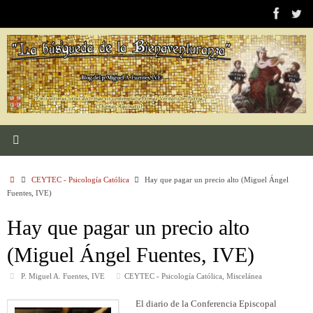
Saltar
al
contenido
Inicio
CEYTEC - Psicología Católica
Hay que pagar un precio alto (Miguel Ángel
Fuentes, IVE)
Hay que pagar un precio alto
(Miguel Ángel Fuentes, IVE)
P. Miguel A. Fuentes, IVE
CEYTEC - Psicología Católica
,
Miscelánea
El diario de la Conferencia Episcopal