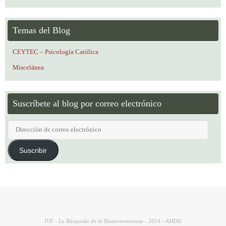
Temas del Blog
CEYTEC – Psicología Católica
Miscelánea
Suscríbete al blog por correo electrónico
Dirección
de
correo
Suscribir
electrónico
IVE - La Búsqueda de la Bienaventuranza - 2014 - AMDG