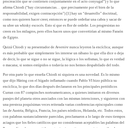
procreación que se contienen conjuntamente en el acto conyugal”) y lo que
afirma Chiodi (“hay circunstancias… que precisamente por el bien de la
responsabilidad, exigen contracepción”) [1] hay un “desarrollo” doctrinal,
como nos quieren hacer creer, entonces se puede ordeñar una cabra y sacar de
su ubre un whisky escocés. Esto sí que es flor de ordeñe. Los progresistas no
creen en los milagros, pero ellos hacen unos que convertirían al mismo Faraón
de Egipto.
Quizá Chiodi y su presentador de
Avvenire
nunca leyeron la encíclica; aunque
es más probable que simplemente les interese un rábano lo que ella dice o deja
de decir, lo que se sigue o no se sigue, la lógica o los sofismas, lo que es verdad
o macana; si somos estúpidos o todavía no nos hemos despabilado del todo.
Por otra parte lo que enseña Chiodi ni siquiera es una novedad. Es lo mismo
que dijo Häring con el hígado inflamado cuando Pablo VI hizo pública su
encíclica, lo que dos días después declararon en los principales periódicos
Curran con 87 compinches norteamericanos, a quienes imitaron en diversos
parajes del planeta otros asociados con las mismas intenciones, y siguieron con
una presteza poquísimas veces reiterada varias conferencias episcopales como
las de Austria, Bélgica, Francia, los países nórdicos, Holanda, etc. Todos estos,
con palabras sustancialmente parecidas, proclamaron a lo largo de esos tiempos
aciagos que los fieles católicos que no consideraran aceptables las palabras del