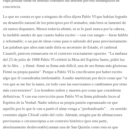
Papa podían obrar en sentido contrario sin sentirse por eso intranquilos de
conciencia.
Lo que no consta es que a ninguno de ellos dijera Pablo VI que habían logrado
un desarrollo natural de los principios por él sentados; más bien se lamentó de
oír tantos disparates. Menos todavía afirmó, ni se le pasó nunca por la cabeza,
la inefable sandez de que cuanto había escrito —casi con sangre— fuese falible
y reformable; o un par de ideas como para ir saliendo del paso provisoriamente.
Las palabras que años más tarde diría su secretario de Estado, el cardenal
Casaroli, parecen enmarcarse en el contexto exactamente opuesto: “La mañana
del 25 de julio de 1968 Pablo VI celebró la Misa del Espíritu Santo, pidió luz
de lo Alto… y firmó: firmó su firma más difícil, una de sus firmas más gloriosas.
Firmó su propia pasión”. Porque a Pablo VI lo crucificaron por haber escrito
algo que él consideraba irreformable. A nadie martirizan por decir cosas que “si
ven que se me fue la mano, en todo caso las suavizamos o cambiamos por otras
más convenientes”. Los hombres sufren y mueren por cosas que consideran
definitivas. Y con esa convicción puso Pablo VI su firma pidiendo luces al
Espíritu de la Verdad. Nadie rubrica su propia pasión esperanzado en que
aquello por lo que le van a partir el alma venga a “profundizarlo”… en sentido
contrario algún
Chiodi
caído del cielo. Además, ningún par de afirmaciones
provisorias o circunscriptas a un contexto histórico (por otra parte,
absolutamente desfavorable) arman una de San Quintín como esta en que