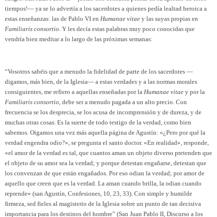
tiempos!— ya se lo advertía a los sacerdotes a quienes pedía lealtad heroica a
estas enseñanzas: las de Pablo VI en
Humanae vitae
y las suyas propias en
Familiaris consortio
. Y les decía estas palabras muy poco conocidas que
vendría bien meditar a lo largo de las próximas semanas:
“Vosotros sabéis que a menudo la fidelidad de parte de los sacerdotes —
digamos, más bien, de la Iglesia— a estas verdades y a las normas morales
consiguientes, me refiero a aquellas enseñadas por la
Humanae vitae
y por la
Familiaris consortio
, debe ser a menudo pagada a un alto precio. Con
frecuencia se los desprecia, se los acusa de incomprensión y de dureza, y de
muchas otras cosas. Es la suerte de todo testigo de la verdad, como bien
sabemos. Oigamos una vez más aquella página de Agustín: «¿Pero por qué la
verdad engendra odio?», se pregunta el santo doctor. «En realidad», responde,
«el amor de la verdad es tal, que cuantos aman un objeto diverso pretenden que
el objeto de su amor sea la verdad; y porque detestan engañarse, detestan que
los convenzan de que están engañados. Por eso odian la verdad; por amor de
aquello que creen que es la verdad. La aman cuando brilla, la odian cuando
reprende» (san Agustín, Confesiones, 10, 23, 33). Con simple y humilde
firmeza, sed fieles al magisterio de la Iglesia sobre un punto de tan decisiva
importancia para los destinos del hombre” (San Juan Pablo II, Discurso a los