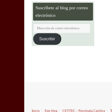
Suscríbete al blog por correo
electrónico
Dirección
de
correo
Suscribir
electrónico
Inicio
Este blog
CEYTEC – Psicología Católica
T