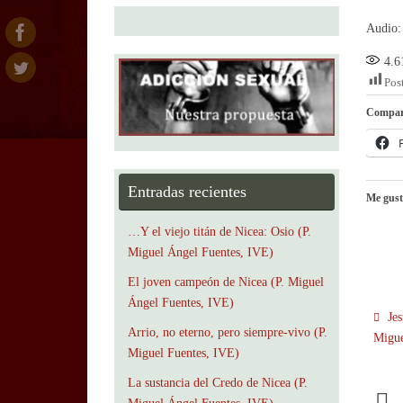
Audio: 
4.6
Pos
Compar
Entradas recientes
Me gust
…Y el viejo titán de Nicea: Osio (P.
Miguel Ángel Fuentes, IVE)
El joven campeón de Nicea (P. Miguel
Ángel Fuentes, IVE)
Jes
Arrio, no eterno, pero siempre-vivo (P.
Migue
Miguel Fuentes, IVE)
La sustancia del Credo de Nicea (P.