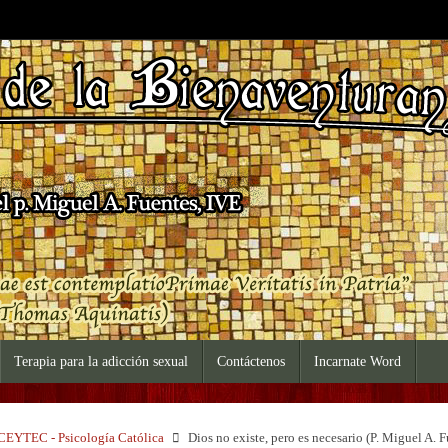
Terapia para la adicción sexual
Contáctenos
Incarnate Word
io
CEYTEC - Psicología Católica
Dios no existe, pero es necesario (P. Miguel A. 