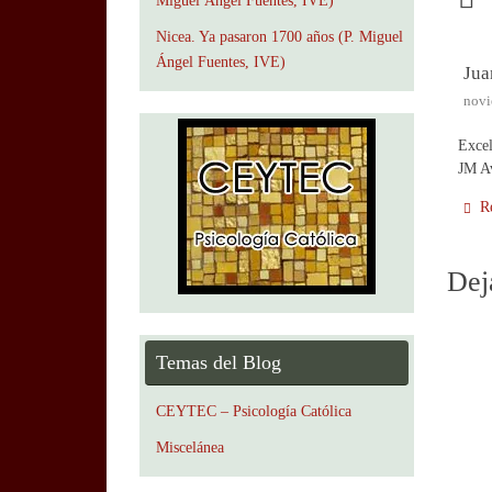
Miguel Ángel Fuentes, IVE)
Nicea. Ya pasaron 1700 años (P. Miguel
Ángel Fuentes, IVE)
Jua
novi
Excel
JM A
R
Dej
Temas del Blog
CEYTEC – Psicología Católica
Miscelánea