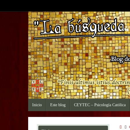
Saltar
al
contenido
Saltar
Inicio
Este blog
CEYTEC – Psicología Católica
al
contenido
Inic