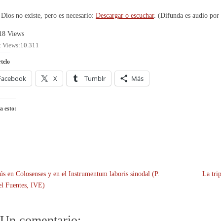
Dios no existe, pero es necesario:
Descargar o escuchar
. (Difunda es audio por
18
Views
t Views:
10.311
telo
Facebook
X
Tumblr
Más
a esto:
ús en Colosenses y en el Instrumentum laboris sinodal (P.
La tri
l Fuentes, IVE)
Un comentario: