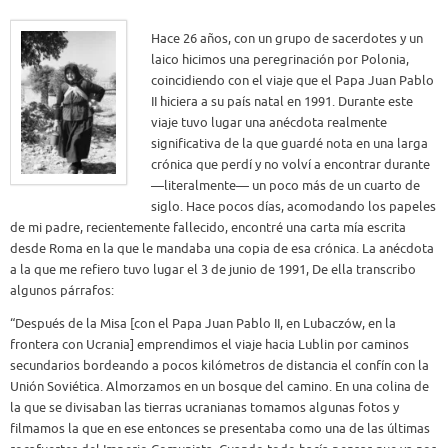
Hace 26 años, con un grupo de sacerdotes y un
laico hicimos una peregrinación por Polonia,
coincidiendo con el viaje que el Papa Juan Pablo
II hiciera a su país natal en 1991. Durante este
viaje tuvo lugar una anécdota realmente
significativa de la que guardé nota en una larga
crónica que perdí y no volví a encontrar durante
—literalmente— un poco más de un cuarto de
siglo. Hace pocos días, acomodando los papeles
de mi padre, recientemente fallecido, encontré una carta mía escrita
desde Roma en la que le mandaba una copia de esa crónica. La anécdota
a la que me refiero tuvo lugar el 3 de junio de 1991, De ella transcribo
algunos párrafos:
“Después de la Misa [con el Papa Juan Pablo II, en Lubaczów, en la
frontera con Ucrania] emprendimos el viaje hacia Lublin por caminos
secundarios bordeando a pocos kilómetros de distancia el confín con la
Unión Soviética. Almorzamos en un bosque del camino. En una colina de
la que se divisaban las tierras ucranianas tomamos algunas fotos y
filmamos la que en ese entonces se presentaba como una de las últimas