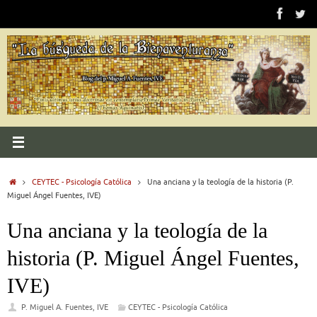
Saltar
al
contenido
Inicio
CEYTEC - Psicología Católica
Una anciana y la teología de la historia (P.
Miguel Ángel Fuentes, IVE)
Una anciana y la teología de la
historia (P. Miguel Ángel Fuentes,
IVE)
P. Miguel A. Fuentes, IVE
CEYTEC - Psicología Católica