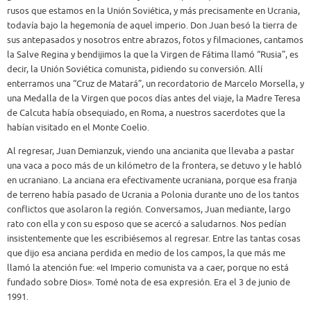
rusos que estamos en la Unión Soviética, y más precisamente en Ucrania,
todavía bajo la hegemonía de aquel imperio. Don Juan besó la tierra de
sus antepasados y nosotros entre abrazos, fotos y filmaciones, cantamos
la Salve Regina y bendijimos la que la Virgen de Fátima llamó “Rusia”, es
decir, la Unión Soviética comunista, pidiendo su conversión. Allí
enterramos una “Cruz de Matará”, un recordatorio de Marcelo Morsella, y
una Medalla de la Virgen que pocos días antes del viaje, la Madre Teresa
de Calcuta había obsequiado, en Roma, a nuestros sacerdotes que la
habían visitado en el Monte Coelio.
Al regresar, Juan Demianzuk, viendo una ancianita que llevaba a pastar
una vaca a poco más de un kilómetro de la frontera, se detuvo y le habló
en ucraniano. La anciana era efectivamente ucraniana, porque esa franja
de terreno había pasado de Ucrania a Polonia durante uno de los tantos
conflictos que asolaron la región. Conversamos, Juan mediante, largo
rato con ella y con su esposo que se acercó a saludarnos. Nos pedían
insistentemente que les escribiésemos al regresar. Entre las tantas cosas
que dijo esa anciana perdida en medio de los campos, la que más me
llamó la atención fue: «el Imperio comunista va a caer, porque no está
fundado sobre Dios». Tomé nota de esa expresión. Era el 3 de junio de
1991.