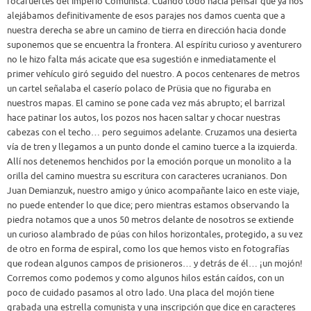
rocafuertes del Imperio Comunista. Cuando todo hacía pensar que ya nos
alejábamos definitivamente de esos parajes nos damos cuenta que a
nuestra derecha se abre un camino de tierra en dirección hacia donde
suponemos que se encuentra la frontera. Al espíritu curioso y aventurero
no le hizo falta más acicate que esa sugestión e inmediatamente el
primer vehículo giró seguido del nuestro. A pocos centenares de metros
un cartel señalaba el caserío polaco de Prüsia que no figuraba en
nuestros mapas. El camino se pone cada vez más abrupto; el barrizal
hace patinar los autos, los pozos nos hacen saltar y chocar nuestras
cabezas con el techo… pero seguimos adelante. Cruzamos una desierta
vía de tren y llegamos a un punto donde el camino tuerce a la izquierda.
Allí nos detenemos henchidos por la emoción porque un monolito a la
orilla del camino muestra su escritura con caracteres ucranianos. Don
Juan Demianzuk, nuestro amigo y único acompañante laico en este viaje,
no puede entender lo que dice; pero mientras estamos observando la
piedra notamos que a unos 50 metros delante de nosotros se extiende
un curioso alambrado de púas con hilos horizontales, protegido, a su vez
de otro en forma de espiral, como los que hemos visto en fotografías
que rodean algunos campos de prisioneros… y detrás de él… ¡un mojón!
Corremos como podemos y como algunos hilos están caídos, con un
poco de cuidado pasamos al otro lado. Una placa del mojón tiene
grabada una estrella comunista y una inscripción que dice en caracteres