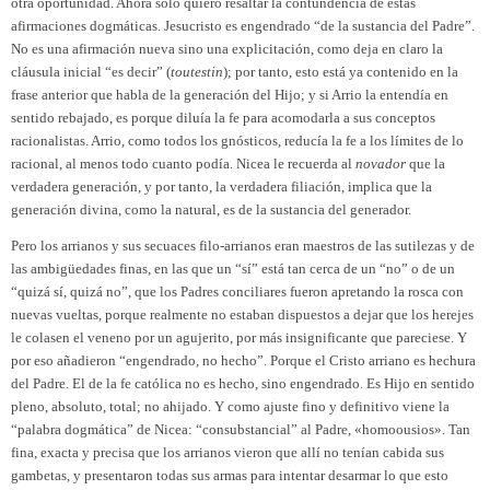
otra oportunidad. Ahora solo quiero resaltar la contundencia de estas
afirmaciones dogmáticas. Jesucristo es engendrado “de la sustancia del Padre”.
No es una afirmación nueva sino una explicitación, como deja en claro la
cláusula inicial “es decir” (
toutestin
); por tanto, esto está ya contenido en la
frase anterior que habla de la generación del Hijo; y si Arrio la entendía en
sentido rebajado, es porque diluía la fe para acomodarla a sus conceptos
racionalistas. Arrio, como todos los gnósticos, reducía la fe a los límites de lo
raci
onal, al menos todo cuanto podía. Nicea le recuerda al
novador
que la
verdadera generación, y por tanto, la verdadera filiación, implica que la
generación divina, como la natural, es de la sustancia del generador.
Pero los arrianos y sus secuaces filo-arrianos eran maestros de las sutilezas y de
las ambigüedades finas, en las que un “sí” está tan cerca de un “no” o de un
“quizá sí, quizá no”, que los Padres conciliares fueron apretando la rosca con
nuevas vueltas, porque realmente no estaban dispuestos a dejar que los herejes
le colasen el veneno por un agujerito, por más insignificante que pareciese. Y
por eso añadieron “engendrado, no hecho”. Porque el Cristo arriano es hechura
del Padre. El de la fe católica no es hecho, sino engendrado. Es Hijo en sentido
pleno, absoluto, total; no ahijado. Y como ajuste fino y definitivo viene la
“palabra dogmática” de Nicea: “consubstancial” al Padre, «homoousios». Tan
fina, exacta y precisa que los arrianos vieron que allí no tenían cabida sus
gambetas, y presentaron todas sus armas para intentar desarmar lo que esto