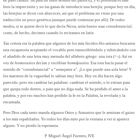
de paso cañazo: da para un buen sermón del párroco); y el problema es más
bien la imprecisión y no las ganas de introducir una herejía; porque hoy en día,
las herejías se dicen con altavoces, así que el problema no viene por una
traducción un poco genérica (aunque puede comenzar por allí). De todos
modos, si se quiere decir lo que decía Nicea, sería bueno usar
consubstancial
,
como, de hecho, decimos cuando lo recitamos en latín.
Tan certera era la palabra que algunos de los más lúcidos filo-arrianos buscaron
una escapatoria aceptando el vocablo pero transcribiéndolo y rubricándolo con
el añadido de una letra muy menuda del alfabeto griego: una iota (= ι). Así en
vez de
homoousios
decían y escribían
homo
i
ousios
. Esa iota hacía pasar el
sentido de “consubstancial” a “semejante a”. ¡Lo que puede una sola letra! Y
los maestros de la vaguedad lo sabían muy bien. Hoy en día hacen algo
parecido, pero sin cambiar las palabras: cambian el sentido, o lo estiran para
que quepa todo dentro, o para que no diga nada. Se ha perdido el amor a la
palabra, y por eso muchos han perdido la fe en la Palabra, la revelada y la
encarnada.
Pero Dios cada tanto manda algunos Osios y Atanasios que le arruinan el guiso
a los más espabilados. Yo todos los días miro por la ventana a ver si aparece
alguno. Y no pierdo la esperanza.
P. Miguel Ángel Fuentes, IVE