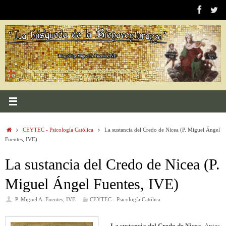
Saltar
al
contenido
Inicio
CEYTEC - Psicología Católica
La sustancia del Credo de Nicea (P. Miguel Ángel
Fuentes, IVE)
La sustancia del Credo de Nicea (P.
Miguel Ángel Fuentes, IVE)
P. Miguel A. Fuentes, IVE
CEYTEC - Psicología Católica
La sustancia del Credo de Nicea
. Antes