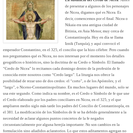
de presentar a algunos de los personajes
de Nicea, digamos qué es Nicea. Es
decir, comencemos por el final. Nicea o
Nikaia era una antigua ciudad de
Bitinia, en Asia Menor, muy cerca de
Constantinopla. Hoy en día se llama
Iznik (Turquía), y aquí convocó el
emperador Constantino, en el 325, el concilio que la hizo célebre. Pero cuando
nos preguntamos qué es Nicea, no nos interesan por el momento los detalles
geográficos o históricos, sino la doctrina de su Credo o Símbolo. El llamado
“Credo de Nicea” lo recitamos cada domingo dentro de la profesión de fe
conocida entre nosotros como “Credo largo”. La liturgia nos ofrece la
posibilidad de rezar uno de dos credos: el “corto”, o de los Apóstoles; y el
“largo”, o Niceno-Constantinopolitano. En muchos lugares del mundo, solo se
usa este segundo. Como indica su nombre, es el Credo o Símbolo de fe que une
el Credo elaborado por los padres conciliares en Nicea, en el 325, y el que
ampliaron medio siglo más tarde los padres del Concilio de Constantinopla, en
el 381. La modificación de los Símbolos de fe se ha debido generalmente a la
necesidad de aclarar algunos puntos concretos de la fe negados
circunstancialmente por alguna herejía importante. No son cambios en la
formulación sino añadidos aclaratorios. Lo que estos aditamentos agregan no