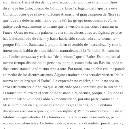
significaba. Hasta el día de hoy se discute quién propuso el término. Unos
dicen que fue Osio, obispo de Córdoba, España, legado del Papa para este
Concilio; otros que el joven diácono Atanasio, el gran campeón de Nicea (y
que todavía debería sufrir tanto por la fe). En griego
homoousion to Patri
,
quiere decir exactamente lo mismo que la versión latina
consubstancial al
Padre
.
Ousía
no era una palabra nueva en las discusiones teológicas; pero se
había desconfiado de ella —y hasta había sido condenada anteriormente—
porque Pablo de Samosata la proponía en el sentido de “naturaleza” y con la
intención de hablar de pluralidad de naturalezas en la Trinidad. En cambio,
aquí indica
sustancia
y enfatiza “de la misma” que el Padre. Esto implica al
mismo tiempo distinción de personas, porque, como diría san Basilio, nada se
dice consustancial a sí mismo sino a otro. Por tanto, esta palabra era una patada
en medio de los dientes arrianos. Algunas traducciones actuales vierten “de la
misma naturaleza que el Padre”. La expresión no es feliz, aunque no sea un
error estrictamente dicho, ya que se entiende por el contexto que la intención
es tomar naturaleza en el sentido de sustancia, y, además, porque allí queda el
referente latino (que san Pablo VI recomendaba, por otra parte, cantar en la
Misa dominical en alguna de sus melodías gregorianas, lo que evitaría
discusiones ociosas a quien guarde escrúpulos). Pero reconozcamos que no son
totalmente equivalentes. Dos hombres somos de la misma naturaleza, pero no
somos consustanciales. De todos modos, si se aclara el sentido, puede pasar (y