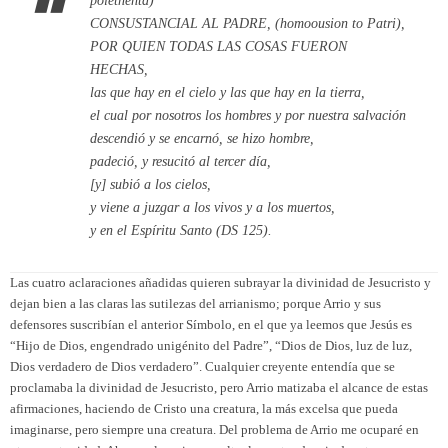
poiethenta)
CONSUSTANCIAL AL PADRE,
(homoousion to Patri),
POR QUIEN TODAS LAS COSAS FUERON
HECHAS
,
las que hay en el cielo y las que hay en la tierra,
el cual por nosotros los hombres y por nuestra salvación
descendió y se encarnó, se hizo hombre,
padeció, y resucitó al tercer día,
[y] subió a los cielos,
y viene a juzgar a los vivos y a los muertos,
y en el Espíritu Santo (DS 125).
Las cuatro aclaraciones añadidas quieren subrayar la divinidad de Jesucristo y
dejan bien a las claras las sutilezas del arrianismo; porque Arrio y sus
defensores suscribían el anterior Símbolo, en el que ya leemos que Jesús es
“Hijo de Dios, engendrado unigénito del Padre”, “Dios de Dios, luz de luz,
Dios verdadero de Dios verdadero”. Cualquier creyente entendía que se
proclamaba la divinidad de Jesucristo, pero Arrio matizaba el alcance de estas
afirmaciones, haciendo de Cristo una creatura, la más excelsa que pueda
imaginarse, pero siempre una creatura. Del problema de Arrio me ocuparé en