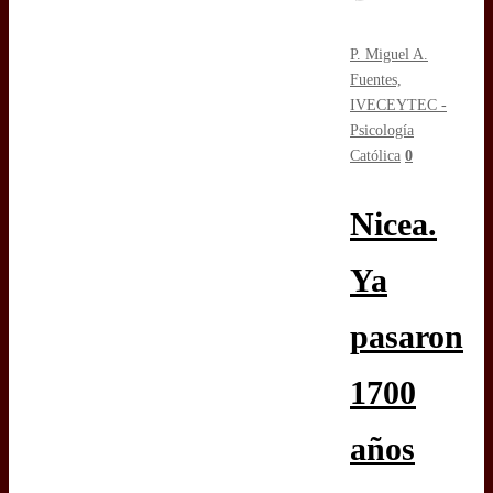
P. Miguel A.
Fuentes,
IVE
CEYTEC -
Psicología
Católica
0
Nicea.
Ya
pasaron
1700
años