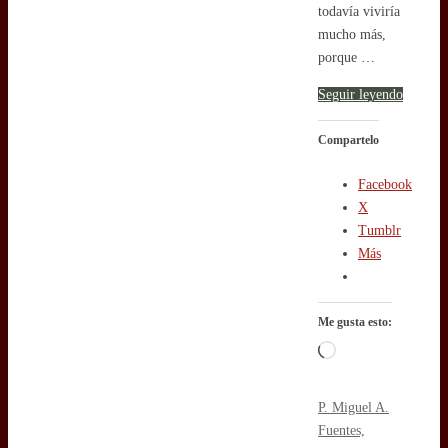
todavía viviría
mucho más,
porque …
Seguir leyendo
Compartelo
Facebook
X
Tumblr
Más
Me gusta esto:
Cargando...
P. Miguel A.
Fuentes,