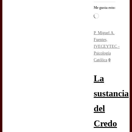
Me gusta esto:
Cargando...
P. Miguel A.
Fuentes,
IVE
CEYTEC -
Psicología
Católica
0
La
sustancia
del
Credo