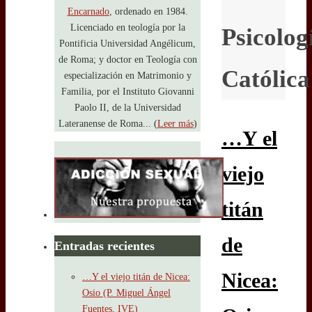
Encarnado
, ordenado en 1984.
Licenciado en teología por la
Psicolog
Pontificia Universidad Angélicum,
de Roma; y doctor en Teología con
Católica
especialización en Matrimonio y
Familia, por el Instituto Giovanni
Paolo II, de la Universidad
Lateranense de Roma... (
Leer más
)
…Y el
viejo
titán
de
Entradas recientes
Nicea:
…Y el viejo titán de Nicea:
Osio (P. Miguel Ángel
Fuentes, IVE)