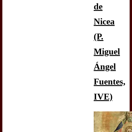
de
Nicea
(P.
Miguel
Ángel
Fuentes,
IVE)