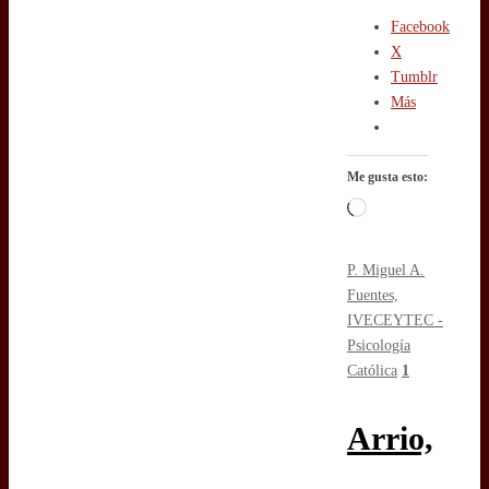
Facebook
X
Tumblr
Más
Me gusta esto:
Cargando...
P. Miguel A.
Fuentes,
IVE
CEYTEC -
Psicología
Católica
1
Arrio,