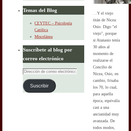
Temas del Blog
…Y el viejo
titán de Nicea:
CEYTEC – Psicología
Osio. Digo “el
Católica
viejo”, porque
Miscelánea
si Atanasio tenía
30 años al
Suscríbete al blog por
momento de
correo electrónico
realizarse el
Concilio de
Dirección
Nicea, Osio, en
de
cambio, frisaba
correo
Suscribir
los 70, lo cual,
electrónico
para aquella
época, equivalía
casi a una
ancianidad muy
avanzada. De
todos modos,