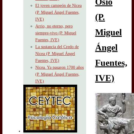
Osio
El joven campeón de Nicea
(P. Miguel Ángel Fuentes,
(P.
IVE)
Arrio, no eterno, pero
Miguel
siempre-vivo (P. Miguel
Fuentes, IVE)
Ángel
La sustancia del Credo de
Nicea (P. Miguel Ángel
Fuentes,
Fuentes, IVE)
Nicea. Ya pasaron 1700 años
(P. Miguel Ángel Fuentes,
IVE)
IVE)