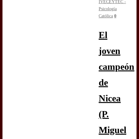
IVE
CEYTEC -
Psicología
Católica
0
El
joven
campeón
de
Nicea
(P.
Miguel