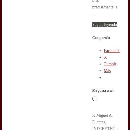
más
precisamente, a
…
Seguir leyendo
Compartelo
Facebook
X
Tumblr
Más
Me gusta esto:
Cargando...
P. Miguel A.
Fuentes,
IVE
CEYTEC -