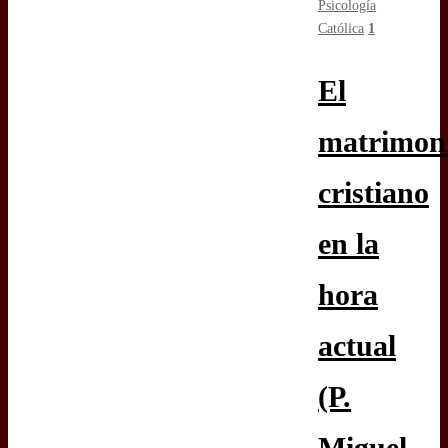
Psicología
Católica
1
El
matrimon
cristiano
en la
hora
actual
(P.
Miguel