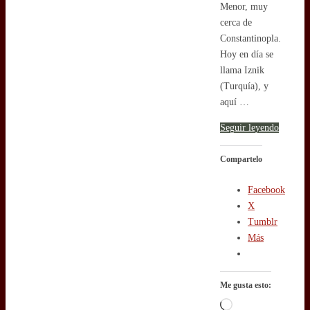
Menor, muy
cerca de
Constantinopla.
Hoy en día se
llama Iznik
(Turquía), y
aquí …
Seguir leyendo
Compartelo
Facebook
X
Tumblr
Más
Me gusta esto:
Cargando...