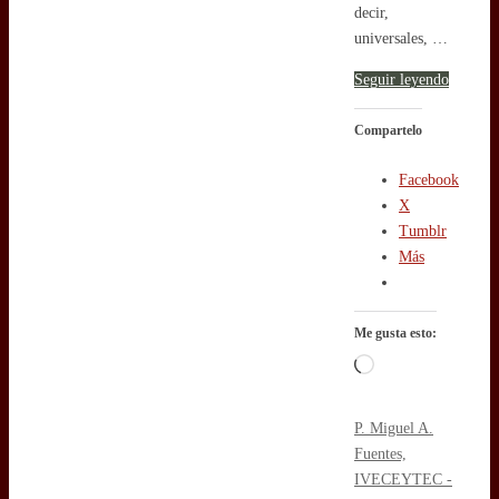
decir,
universales, …
Seguir leyendo
Compartelo
Facebook
X
Tumblr
Más
Me gusta esto:
Cargando...
P. Miguel A.
Fuentes,
IVE
CEYTEC -