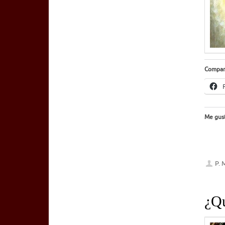
Compar
Me gust
P. 
¿Qu