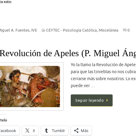
a esto:
Miguel A. Fuentes, IVE
CEYTEC - Psicología Católica
,
Miscelánea
0
Revolución de Apeles (P. Miguel Áng
Yo la llamo la Revolución de Apele
para que las tinieblas no nos cub
cerrarse más sobre nosotros. Lo ex
puede ver …
Seguir leyendo
telo
Facebook
X
Tumblr
Más