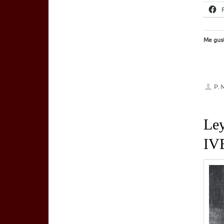
Me gust
P. 
Ley
IV