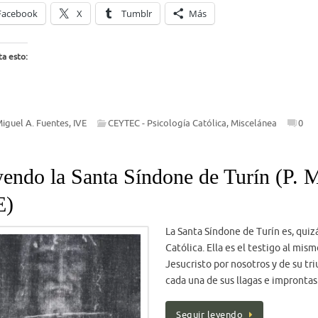
Facebook
X
Tumblr
Más
a esto:
Miguel A. Fuentes, IVE
CEYTEC - Psicología Católica
,
Miscelánea
0
endo la Santa Síndone de Turín (P. 
E)
La Santa Síndone de Turín es, quizá
Católica. Ella es el testigo al m
Jesucristo por nosotros y de su tr
cada una de sus llagas e impronta
Seguir leyendo