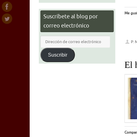
Me gust
Suscríbete al blog por
correo electrónico
Dirección
P. 
de
correo
Suscribir
electrónico
El 
Compar