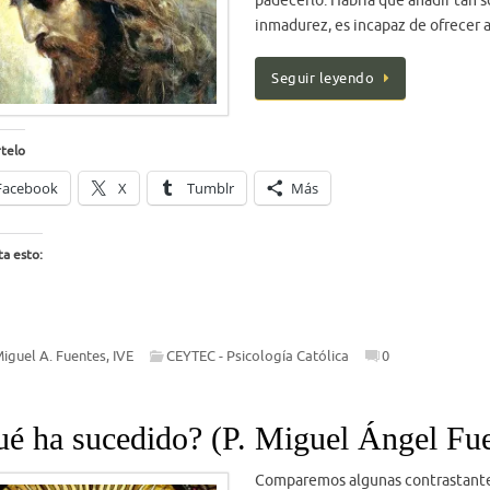
padecerlo. Habría que añadir tan 
inmadurez, es incapaz de ofrecer
Seguir leyendo
telo
Facebook
X
Tumblr
Más
a esto:
Miguel A. Fuentes, IVE
CEYTEC - Psicología Católica
0
é ha sucedido? (P. Miguel Ángel Fu
Comparemos algunas contrastante