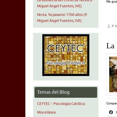
La sustancia del Credo de Nicea (P.
Me gust
Miguel Ángel Fuentes, IVE)
Nicea. Ya pasaron 1700 años (P.
Miguel Ángel Fuentes, IVE)
P. 
La 
Temas del Blog
Compar
CEYTEC – Psicología Católica
Miscelánea