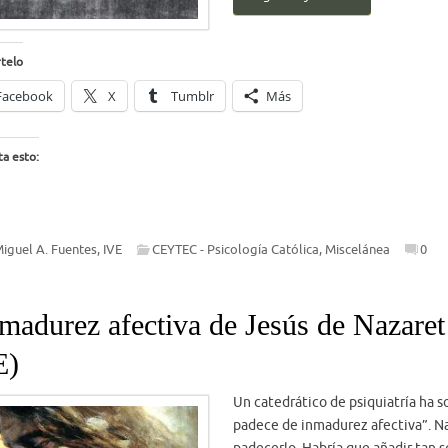
telo
Facebook
X
Tumblr
Más
a esto:
Miguel A. Fuentes, IVE
CEYTEC - Psicología Católica
,
Miscelánea
0
madurez afectiva de Jesús de Nazaret
E)
Un catedrático de psiquiatría ha 
padece de inmadurez afectiva”. Nad