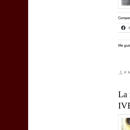
Compar
Me gust
P. 
La 
IV