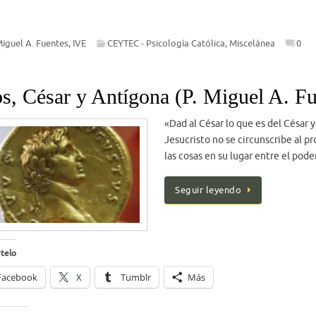
Miguel A. Fuentes, IVE
CEYTEC - Psicología Católica
,
Miscelánea
0
s, César y Antígona (P. Miguel A. F
«Dad al César lo que es del César y
Jesucristo no se circunscribe al p
las cosas en su lugar entre el pod
Seguir leyendo
telo
Facebook
X
Tumblr
Más