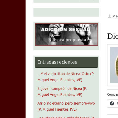
P. 
Dio
Entradas recientes
…Y el viejo titán de Nicea: Osio (P.
Miguel Ángel Fuentes, IVE)
El joven campeón de Nicea (P.
Compar
Miguel Ángel Fuentes, IVE)
Arrio, no eterno, pero siempre-vivo
(P. Miguel Fuentes, IVE)