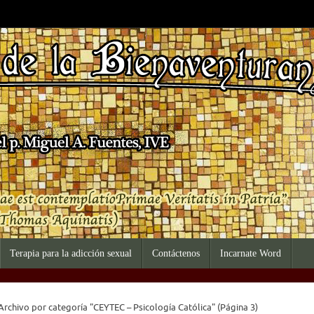
Terapia para la adicción sexual
Contáctenos
Incarnate Word
io
Archivo por categoría "CEYTEC – Psicología Católica"
(Página 3)