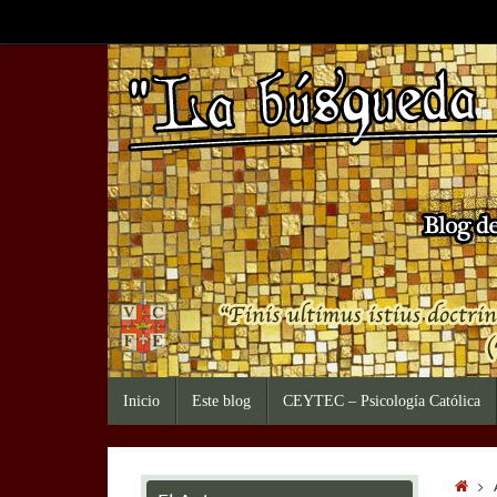
Saltar
al
contenido
Saltar
Inicio
Este blog
CEYTEC – Psicología Católica
al
contenido
Inic