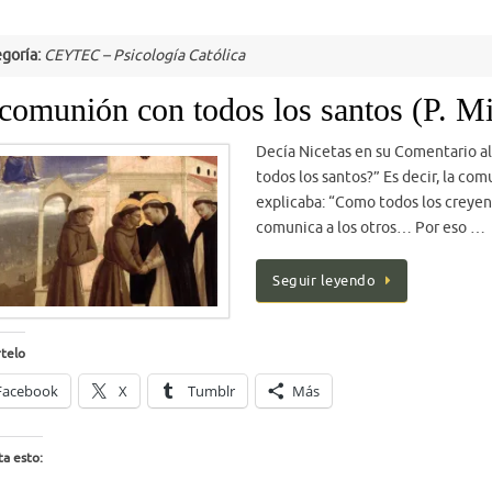
goría:
CEYTEC – Psicología Católica
comunión con todos los santos (P. M
Decía Nicetas en su Comentario al 
todos los santos?” Es decir, la co
explicaba: “Como todos los creyent
comunica a los otros… Por eso …
Seguir leyendo
telo
Facebook
X
Tumblr
Más
a esto: