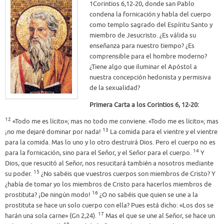
1Corintios 6,12-20, donde san Pablo
condena la fornicación y habla del cuerpo
como templo sagrado del Espíritu Santo y
miembro de Jesucristo. ¿Es válida su
enseñanza para nuestro tiempo? ¿Es
comprensible para el hombre moderno?
¿Tiene algo que iluminar el Apóstol a
nuestra concepción hedonista y permisiva
de la sexualidad?
Primera Carta a los Corintios 6, 12-20:
12
«Todo me es lícito»; mas no todo me conviene. «Todo me es lícito»; mas
13
¡no me dejaré dominar por nada!
La comida para el vientre y el vientre
para la comida. Mas lo uno y lo otro destruirá Dios. Pero el cuerpo no es
14
para la fornicación, sino para el Señor, y el Señor para el cuerpo.
Y
Dios, que resucitó al Señor, nos resucitará también a nosotros mediante
15
su poder.
¿No sabéis que vuestros cuerpos son miembros de Cristo? Y
¿había de tomar yo los miembros de Cristo para hacerlos miembros de
16
prostituta? ¡De ningún modo!
¿O no sabéis que quien se une a la
prostituta se hace un solo cuerpo con ella? Pues está dicho: «Los dos se
17
harán una sola carne» (Gn 2,24).
Mas el que se une al Señor, se hace un