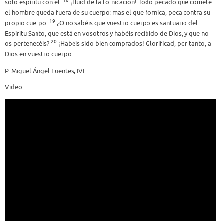
18
solo espíritu con él.
¡Huid de la fornicación! Todo pecado que comete
el hombre queda fuera de su cuerpo; mas el que fornica, peca contra su
19
propio cuerpo.
¿O no sabéis que vuestro cuerpo es santuario del
Espíritu Santo, que está en vosotros y habéis recibido de Dios, y que no
20
os pertenecéis?
¡Habéis sido bien comprados! Glorificad, por tanto, a
Dios en vuestro cuerpo.
P. Miguel Ángel Fuentes, IVE
Video: